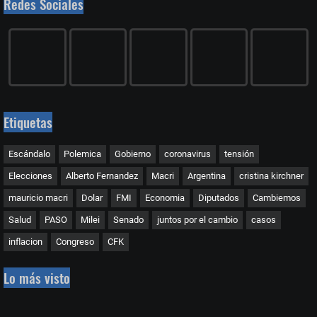
Redes Sociales
Etiquetas
Escándalo
Polemica
Gobierno
coronavirus
tensión
Elecciones
Alberto Fernandez
Macri
Argentina
cristina kirchner
mauricio macri
Dolar
FMI
Economia
Diputados
Cambiemos
Salud
PASO
Milei
Senado
juntos por el cambio
casos
inflacion
Congreso
CFK
Lo más visto