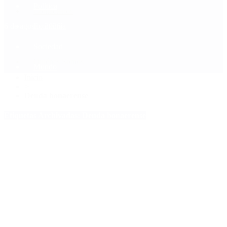
Política
Contactenos
6 de agosto, 2026
Economía
Sociedad
Quiénes Somos
Mundo
Inicio
>
Deuda bonaerense
Etiquetas Archivadas: Deuda bonaerense