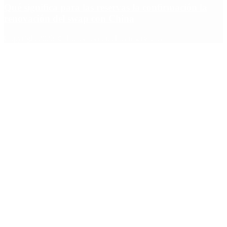
Qué significa para las reservas la confirmación la
renovación del swap con China
Copyright 2025 © Todos los derechos reservados