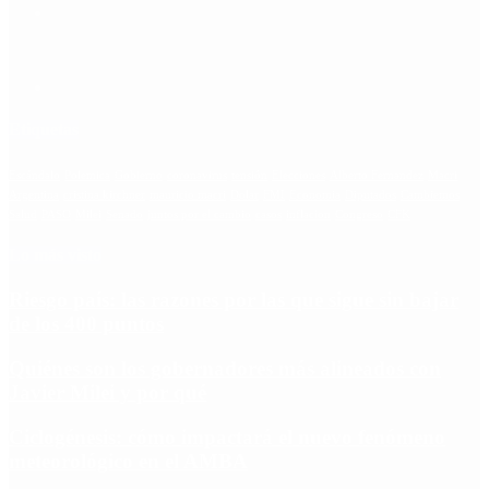
Etiquetas
Escándalo
Polemica
Gobierno
coronavirus
tensión
Elecciones
Alberto Fernandez
Macri
Argentina
cristina kirchner
mauricio macri
Dolar
FMI
Economia
Diputados
Cambiemos
Salud
PASO
Milei
Senado
juntos por el cambio
casos
inflacion
Congreso
CFK
Lo más visto
Riesgo país: las razones por las que sigue sin bajar
de los 400 puntos
Quiénes son los gobernadores más alineados con
Javier Milei y por qué
Ciclogénesis: cómo impactará el nuevo fenómeno
meteorológico en el AMBA