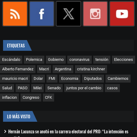
ETIQUETAS
Escándalo
Polemica
Gobierno
coronavirus
tensión
Elecciones
Alberto Fernandez
Macri
Argentina
cristina kirchner
mauricio macri
Dolar
FMI
Economia
Diputados
Cambiemos
Salud
PASO
Milei
Senado
juntos por el cambio
casos
inflacion
Congreso
CFK
LO MÁS VISTO
Hernán Lacunza se anotó en la carrera electoral del PRO: “La intención es