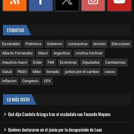
ETIQUETAS
Escándalo
Polemica
Gobierno
coronavirus
tensión
Elecciones
Alberto Fernandez
Macri
Argentina
cristina kirchner
mauricio macri
Dolar
FMI
Economia
Diputados
Cambiemos
Salud
PASO
Milei
Senado
juntos por el cambio
casos
inflacion
Congreso
CFK
LO MÁS VISTO
Qué dijo Candela Arizaga tras el escándalo con Facundo Moyano
Quiénes declararon en el juicio por la desaparición de Loan