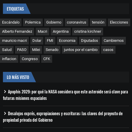
ETIQUETAS
Escándalo
Polemica
Gobierno
coronavirus
tensión
Elecciones
Alberto Fernandez
Macri
Argentina
cristina kirchner
mauricio macri
Dolar
FMI
Economia
Diputados
Cambiemos
Salud
PASO
Milei
Senado
juntos por el cambio
casos
inflacion
Congreso
CFK
LO MÁS VISTO
Apophis 2029: por qué la NASA considera que este asteroide será clave para
futuras misiones espaciales
Desalojos exprés, expropiaciones y escrituras: las claves del proyecto de
propiedad privada del Gobierno