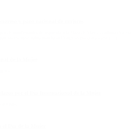
ongreso y paro nacional de mujeres
upos de manifestantes de izquierda a la Plaza de Mayo, continúan los e
úan los eventos: habrá marcha al Congreso tras convocarse […]
onal de la Mujer
jeres.
azos por el Día Internacional de la Mujer
 del país.
n el Día de la Mujer