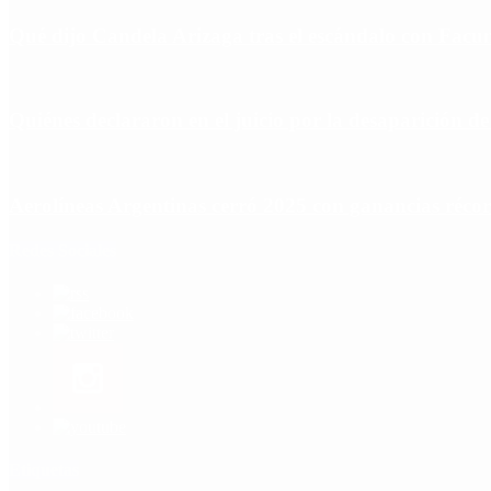
Qué dijo Candela Arizaga tras el escándalo con Fa
Quiénes declararon en el juicio por la desaparición d
Aerolíneas Argentinas cerró 2025 con ganancias réco
Redes Sociales
Etiquetas