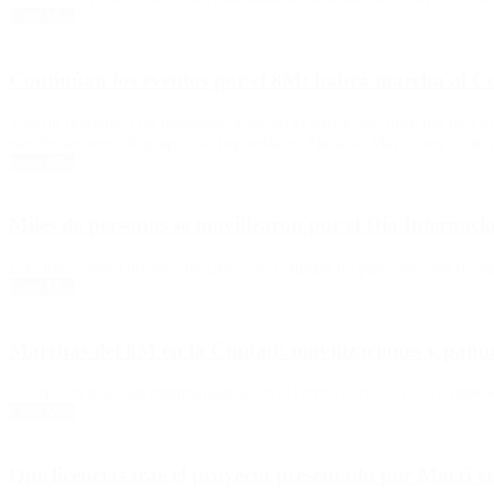
Leer Más
Continúan los eventos por el 8M: habrá marcha al C
Tras un domingo con diferentes actos en el país y movilización de gr
manifestaciones de grupos de izquierda en Plaza de Mayo, hoy contin
Leer Más
Miles de personas se movilizaron por el Día Internaci
Este lunes habrá nuevas marchas y se realizará un paro nacional de mu
Leer Más
Marchas del 8M en la Ciudad: movilizaciones y pañuel
Se esperan marchas multitudinarias en el centro porteño y otros puntos
Leer Más
Qué licencias trae el proyecto presentado por Macri e