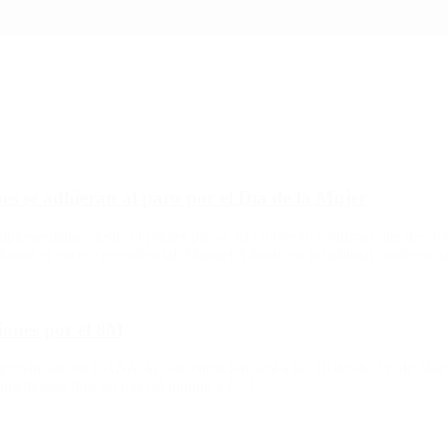
es se adhieran al paro por el Día de la Mujer
plementada «desde el primer paro». El Gobierno confirmó que descontar
nformó el vocero presidencial, Manuel Adorni, en la habitual conferenci
iones por el 8M
s provincias: en CABA, la concentración será a las 16 desde Av. de Mayo
conmemorará hoy, en todo el mundo y […]