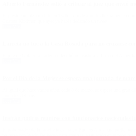
Alberto Fernández salió a criticar al juez que envió m
El presidente hizo un hilo en Twitter donde apuntó directamente contr
Cristina Kirchner, que ayer ya había dedicado un tweet.
Leer Más
Larreta no fue a la Casa Rosada para no cruzarse c
El jefe de Gobierno porteño ndecidió no asistir a la firma del Acuerd
Leer Más
Por el Día de la Mujer se espera una jornada de marc
Al igual que hace varios años, cada 8 de marzo, se espera una gran af
ciudades del país.
Leer Más
Insfrán podría reunirse con funcionarios nacionales l
El gobernador de la provincia estará en Buenos Aires para participar p
reunirse con Wado De Pedro para analizar la situación en la provincia