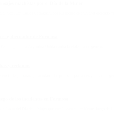
ensajes machistas por el Día de la Mujer
a el juez Juan Carlos Gemignani por sus mensajes a un chat diciendo “F
on el gobernador de Formosa
o Federal para una Argentina Unida contra la violencia de género.
has y reclamos
luencia de personas que acudan a las protestas por la desigualdad de gé
uego de los incidentes en Formosa
or el acto del Día de la Mujer que encabezará el presidente, luego de l
.