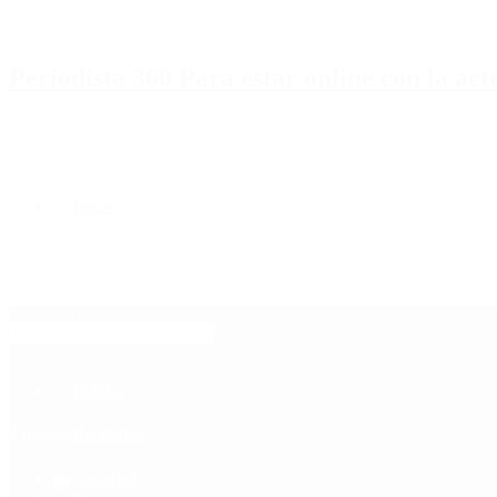
Periodista 360 Para estar online con la ac
Inicio
Destacado
Política
Contactenos
7 de agosto, 2026
Economía
Sociedad