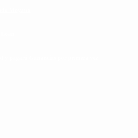
cundo Moyano
e Loan
rd y pagará Ganancias por primera vez