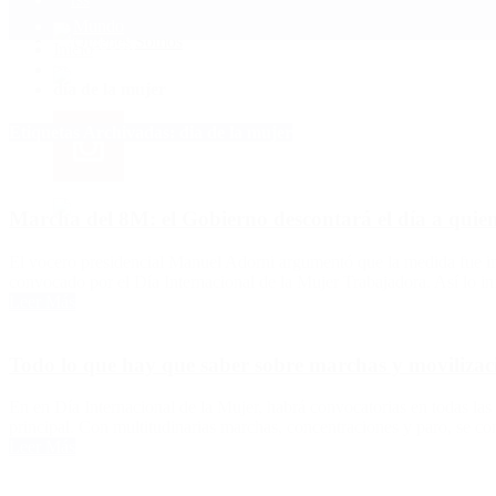
Mundo
Quiénes Somos
Inicio
>
dia de la mujer
Etiquetas Archivadas: dia de la mujer
Marcha del 8M: el Gobierno descontará el día a quien
El vocero presidencial Manuel Adorni argumentó que la medida fue im
convocado por el Día Internacional de la Mujer Trabajadora. Así lo i
Leer Más
Todo lo que hay que saber sobre marchas y movilizac
En en Día Internacional de la Mujer, habrá convocatorias en todas la
principal. Con multitudinarias marchas, concentraciones y paro, se 
Leer Más