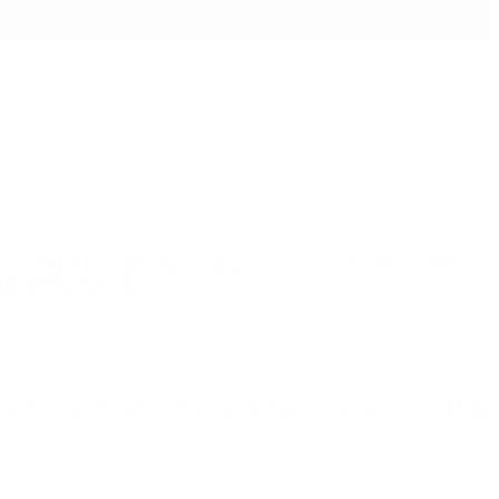
á el día a las empleadas públicas que este viernes adhieran al paro
a de prensa. A […]
 y Av. 9 de Julio al Congreso. “La deuda es con nosotras”, es el lema