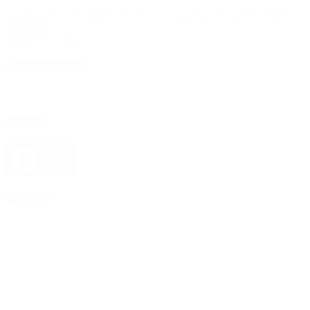
La propuesta “de equidad de género e igualdad de oportunidades en el 
Leer Más
Página 1 of 2
1
2
»
4D Producciones
Seguinos
Facebook