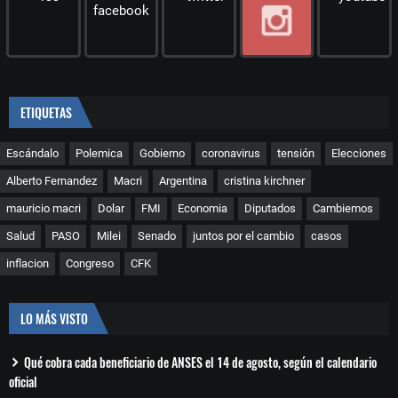
ETIQUETAS
Escándalo
Polemica
Gobierno
coronavirus
tensión
Elecciones
Alberto Fernandez
Macri
Argentina
cristina kirchner
mauricio macri
Dolar
FMI
Economia
Diputados
Cambiemos
Salud
PASO
Milei
Senado
juntos por el cambio
casos
inflacion
Congreso
CFK
LO MÁS VISTO
Qué cobra cada beneficiario de ANSES el 14 de agosto, según el calendario
oficial