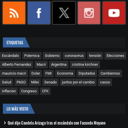
ETIQUETAS
Escándalo
Polemica
Gobierno
coronavirus
tensión
Elecciones
Alberto Fernandez
Macri
Argentina
cristina kirchner
mauricio macri
Dolar
FMI
Economia
Diputados
Cambiemos
Salud
PASO
Milei
Senado
juntos por el cambio
casos
inflacion
Congreso
CFK
LO MÁS VISTO
Qué dijo Candela Arizaga tras el escándalo con Facundo Moyano