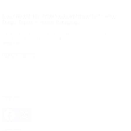
La contundente decisión de Independiente sobre
Diego Tarzia y Marco Pellegrino
La dirigencia del ‘Rojo’ tomó una nueva medida sobre dos de los
jugadores que quedaron marcados por la fiesta en el yate.
Leer Más
4D Producciones
Seguinos
Facebook