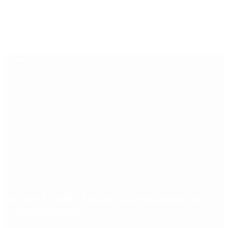
Últimas noticias
Qué dijo Candela Arizaga tras el escándalo con
Facundo Moyano