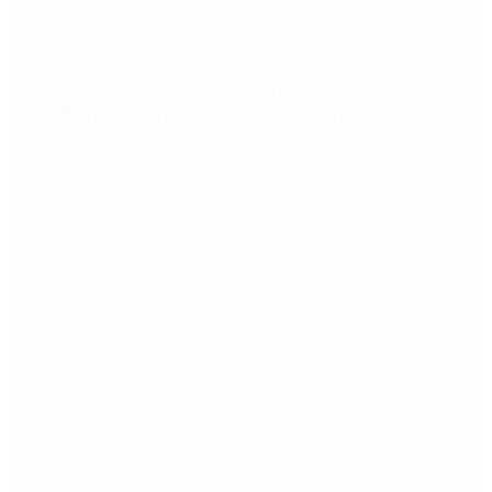
Aerolíneas Argentinas cerró 2025 con ganancias
récord y pagará Ganancias por primera vez
Redes Sociales