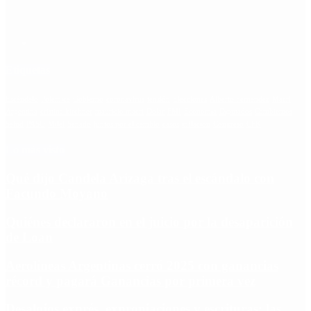
Etiquetas
Escándalo
Polemica
Gobierno
coronavirus
tensión
Elecciones
Alberto Fernandez
Macri
Argentina
cristina kirchner
mauricio macri
Dolar
FMI
Economia
Diputados
Cambiemos
Salud
PASO
Milei
Senado
juntos por el cambio
casos
inflacion
Congreso
CFK
Lo más visto
Qué dijo Candela Arizaga tras el escándalo con
Facundo Moyano
Quiénes declararon en el juicio por la desaparición
de Loan
Aerolíneas Argentinas cerró 2025 con ganancias
récord y pagará Ganancias por primera vez
Desalojos exprés, expropiaciones y escrituras: las