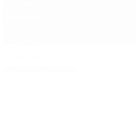
Política
Contactenos
7 de agosto, 2026
Economía
Sociedad
Quiénes Somos
Mundo
Inicio
>
Diego Tarzia
Etiquetas Archivadas: Diego Tarzia