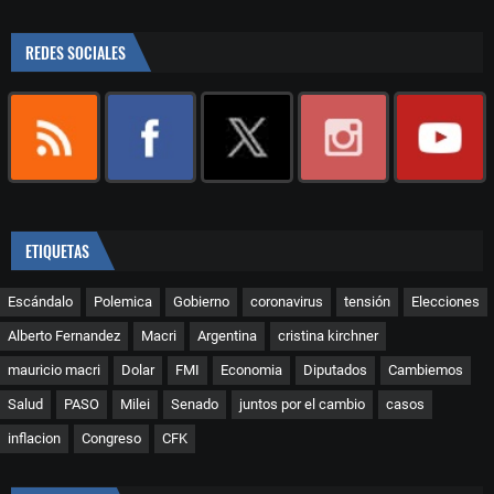
REDES SOCIALES
ETIQUETAS
Escándalo
Polemica
Gobierno
coronavirus
tensión
Elecciones
Alberto Fernandez
Macri
Argentina
cristina kirchner
mauricio macri
Dolar
FMI
Economia
Diputados
Cambiemos
Salud
PASO
Milei
Senado
juntos por el cambio
casos
inflacion
Congreso
CFK