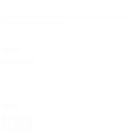
La nueva oferta de Correo Argentina al Estado por
la deuda multimillonaria
La compañía familiar del presidente Mauricio Macri repitió su
compromiso de pago “del 100% de la deuda nominal en 15 cuotas
anuales con el 7% de interés”.
Leer Más
4D Producciones
Seguinos