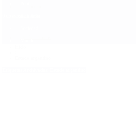
Política
Contactenos
9 de agosto, 2026
Economía
Sociedad
Quiénes Somos
Mundo
Inicio
>
Estado argentino
Etiquetas Archivadas: Estado argentino