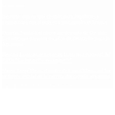
Lo más visto
Desalojo exprés: qué cambia para inquilinos y
propietarios con el proyecto que aprobó el Senado
“Fuerza Suma”: el nuevo movimiento de Osvaldo
Cornide que propone un plan de desarrollo para la
Argentina
Hernán Lacunza se anotó en la carrera electoral del
PRO: “La intención es competir”
Murió Jorge Messi, el padre de Lionel Messi: así fue
su figura crucial en la carrera del capitán argentino
Copyright 2025 © Todos los derechos reservados