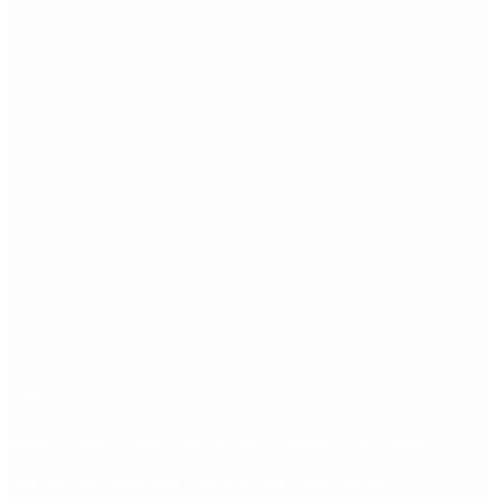
Etiquetas
Escándalo
Polemica
Gobierno
coronavirus
tensión
Elecciones
Alberto Fernandez
Macri
Argentina
cristina kirchner
mauricio macri
Dolar
FMI
Economia
Diputados
Cambiemos
Salud
PASO
Milei
Senado
juntos por el cambio
casos
inflacion
Congreso
CFK