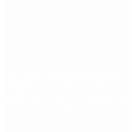
“Fuerza Suma”: el nuevo movimiento de Osvaldo
Cornide que propone un plan de desarrollo para la
Argentina
Hernán Lacunza se anotó en la carrera electoral del
PRO: “La intención es competir”
Redes Sociales