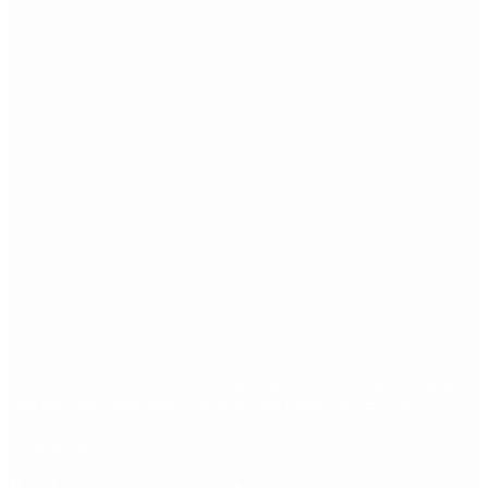
Etiquetas
Escándalo
Polemica
Gobierno
coronavirus
tensión
Elecciones
Alberto Fernandez
Macri
Argentina
cristina kirchner
mauricio macri
Dolar
FMI
Economia
Diputados
Cambiemos
Salud
PASO
Milei
Senado
juntos por el cambio
casos
inflacion
Congreso
CFK
Lo más visto