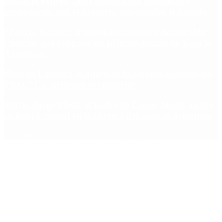
Desalojo exprés: qué cambia para inquilinos y
propietarios con el proyecto que aprobó el Senado
“Fuerza Suma”: el nuevo movimiento de Osvaldo
Cornide que propone un plan de desarrollo para la
Argentina
Hernán Lacunza se anotó en la carrera electoral del
PRO: “La intención es competir”
Murió Jorge Messi, el padre de Lionel Messi: así fue
su figura crucial en la carrera del capitán argentino
Copyright 2025 © Todos los derechos reservados