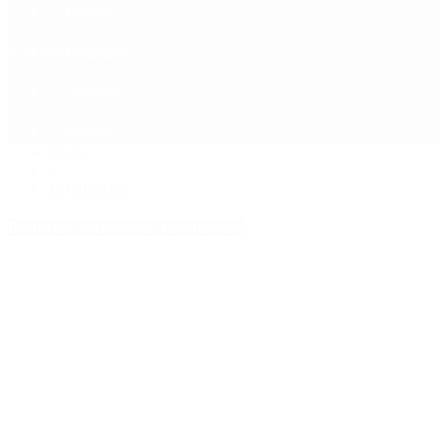
Política
Contactenos
9 de agosto, 2026
Economía
Sociedad
Quiénes Somos
Mundo
Inicio
>
Estatización
Etiquetas Archivadas: Estatización