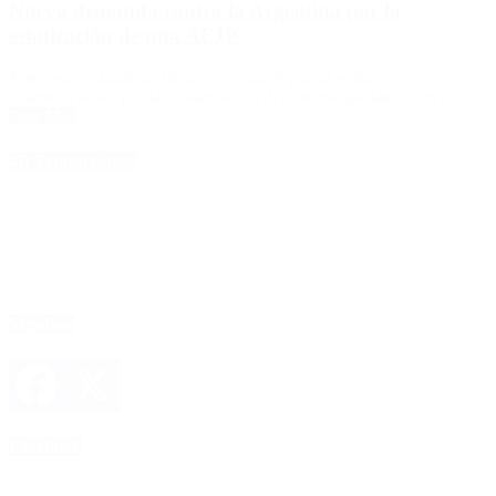
Nueva demanda contra la Argentina por la
estatización de una AFJP
Empresas holandesas litigaron contra el país al sentirse
“damnificadas” por la reestatización del sistema jubilatorio en 2008.
Leer Más
4D Producciones
Seguinos
Facebook