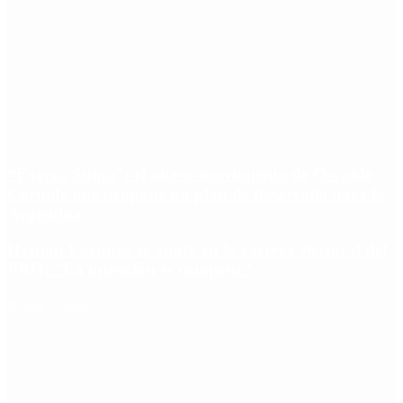
“Fuerza Suma”: el nuevo movimiento de Osvaldo
Cornide que propone un plan de desarrollo para la
Argentina
Hernán Lacunza se anotó en la carrera electoral del
PRO: “La intención es competir”
Redes Sociales