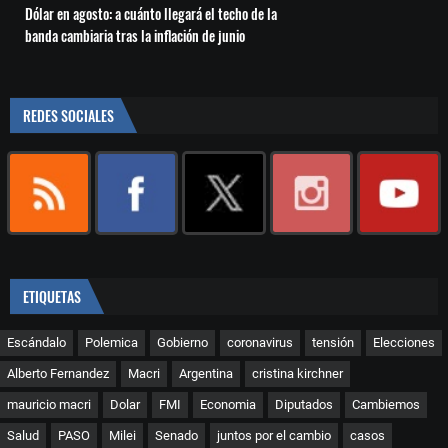
Dólar en agosto: a cuánto llegará el techo de la
banda cambiaria tras la inflación de junio
REDES SOCIALES
ETIQUETAS
Escándalo
Polemica
Gobierno
coronavirus
tensión
Elecciones
Alberto Fernandez
Macri
Argentina
cristina kirchner
mauricio macri
Dolar
FMI
Economia
Diputados
Cambiemos
Salud
PASO
Milei
Senado
juntos por el cambio
casos