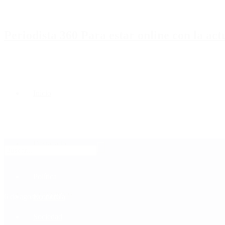
Periodista 360 Para estar online con la ac
Inicio
Destacado
Política
Contactenos
6 de agosto, 2026
Economía
Sociedad