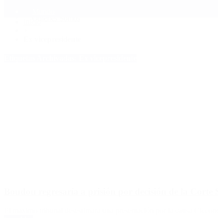
Mundo
Quiénes Somos
Inicio
>
Ex vicepresidente
Etiquetas Archivadas: Ex vicepresidente
Boudou regresaría a prisión por decisión de la Cort
El máximo tribunal desestimará una presentación por la causa Ciccone