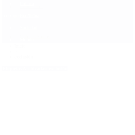
Política
Contactenos
6 de agosto, 2026
Economía
Sociedad
Quiénes Somos
Mundo
Inicio
>
exclusión
Etiquetas Archivadas: exclusión