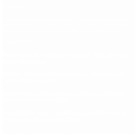
Etiquetas
Escándalo
Polemica
Gobierno
coronavirus
tensión
Elecciones
Alberto Fernandez
Macri
Argentina
cristina kirchner
mauricio macri
Dolar
FMI
Economia
Diputados
Cambiemos
Salud
PASO
Milei
Senado
juntos por el cambio
casos
inflacion
Congreso
CFK
Lo más visto
Riesgo país: las razones por las que sigue sin bajar
de los 400 puntos
Quiénes son los gobernadores más alineados con
Javier Milei y por qué
Ciclogénesis: cómo impactará el nuevo fenómeno
meteorológico en el AMBA
Qué significa para las reservas la confirmación la
renovación del swap con China
Copyright 2025 © Todos los derechos reservados