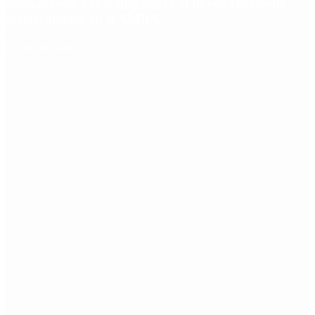
Ciclogénesis: cómo impactará el nuevo fenómeno
meteorológico en el AMBA
Redes Sociales