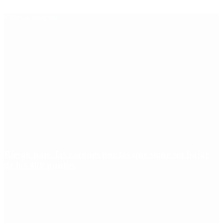
Últimas noticias
Riesgo país: las razones por las que sigue sin bajar
de los 400 puntos