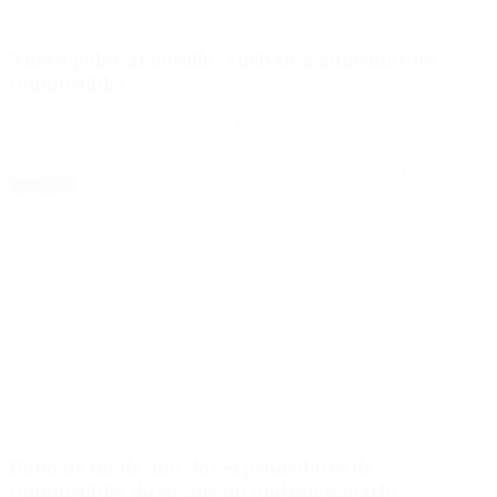
Nuevo golpe al bolsillo: vuelven a aumentar los
combustibles
El Gobierno definió por decreto la entrada en vigencia desde el 16
del ITC y el IDC y los precios que aumentarán en promedio $2.
Este incremento llegará luego de las alzas de agosto y septiembre.
Leer Más
Bono de fin de año: los expendedores de
combustibles dicen que no podrán pagarlo