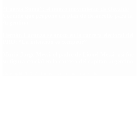
“Fuerza Suma”: el nuevo movimiento de Osvaldo
Cornide que propone un plan de desarrollo para la
Argentina
Hernán Lacunza se anotó en la carrera electoral del
PRO: “La intención es competir”
Murió Jorge Messi, el padre de Lionel Messi: así fue
su figura crucial en la carrera del capitán argentino
Copyright 2025 © Todos los derechos reservados