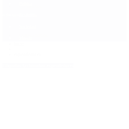
Política
Contactenos
8 de agosto, 2026
Economía
Sociedad
Quiénes Somos
Mundo
Inicio
>
expendedores
Etiquetas Archivadas: expendedores