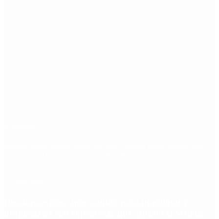
Etiquetas
Escándalo
Polemica
Gobierno
coronavirus
tensión
Elecciones
Alberto Fernandez
Macri
Argentina
cristina kirchner
mauricio macri
Dolar
FMI
Economia
Diputados
Cambiemos
Salud
PASO
Milei
Senado
juntos por el cambio
casos
inflacion
Congreso
CFK
Lo más visto
Desalojo exprés: qué cambia para inquilinos y
propietarios con el proyecto que aprobó el Senado