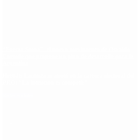
“Fuerza Suma”: el nuevo movimiento de Osvaldo
Cornide que propone un plan de desarrollo para la
Argentina
Hernán Lacunza se anotó en la carrera electoral del
PRO: “La intención es competir”
Redes Sociales