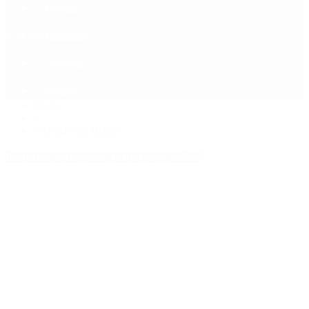
Política
Contactenos
9 de agosto, 2026
Economía
Sociedad
Quiénes Somos
Mundo
Inicio
>
extranjeros. delitos
Etiquetas Archivadas: extranjeros. delitos