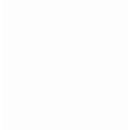
Etiquetas
Escándalo
Polemica
Gobierno
coronavirus
tensión
Elecciones
Alberto Fernandez
Macri
Argentina
cristina kirchner
mauricio macri
Dolar
FMI
Economia
Diputados
Cambiemos
Salud
PASO
Milei
Senado
juntos por el cambio
casos
inflacion
Congreso
CFK