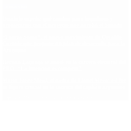
Lo más visto
Desalojo exprés: qué cambia para inquilinos y
propietarios con el proyecto que aprobó el Senado
“Fuerza Suma”: el nuevo movimiento de Osvaldo
Cornide que propone un plan de desarrollo para la
Argentina
Hernán Lacunza se anotó en la carrera electoral del
PRO: “La intención es competir”
Murió Jorge Messi, el padre de Lionel Messi: así fue
su figura crucial en la carrera del capitán argentino
Copyright 2025 © Todos los derechos reservados