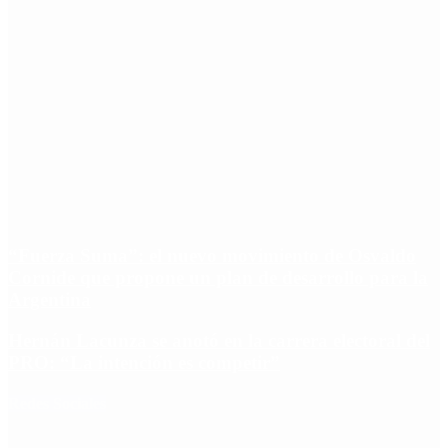
“Fuerza Suma”: el nuevo movimiento de Osvaldo
Cornide que propone un plan de desarrollo para la
Argentina
Hernán Lacunza se anotó en la carrera electoral del
PRO: “La intención es competir”
Redes Sociales