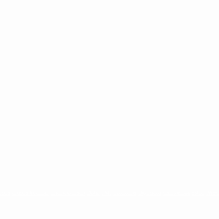
ntina
cristina kirchner
mauricio macri
Dolar
FMI
Economia
Diputados
Cambiemos
Salud
PAS