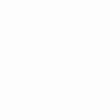
e Loan
rd y pagará Ganancias por primera vez