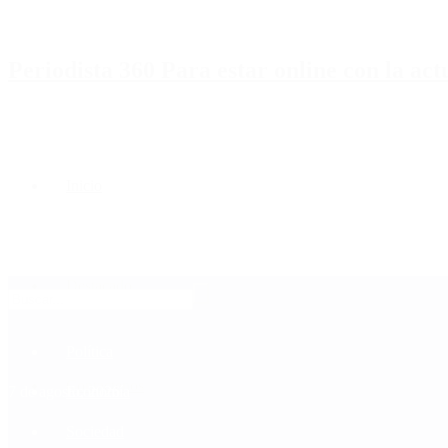
Periodista 360 Para estar online con la ac
Inicio
Destacado
Política
Contactenos
7 de agosto, 2026
Economía
Sociedad