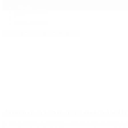
Mundo
Quiénes Somos
Inicio
>
Familia Di María
Etiquetas Archivadas: Familia Di María
«Ni Pullaro te va a salvar», brutal amenaza Ángel Di
La Justicia investiga un intimidante escrito que habría sido dejado por