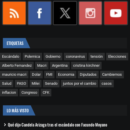
ETIQUETAS
Escándalo
Polemica
Gobierno
coronavirus
tensión
Elecciones
Alberto Fernandez
Macri
Argentina
cristina kirchner
mauricio macri
Dolar
FMI
Economia
Diputados
Cambiemos
Salud
PASO
Milei
Senado
juntos por el cambio
casos
inflacion
Congreso
CFK
LO MÁS VISTO
Qué dijo Candela Arizaga tras el escándalo con Facundo Moyano