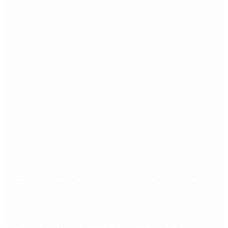
Etiquetas
Escándalo
Polemica
Gobierno
coronavirus
tensión
Elecciones
Alberto Fernandez
Macri
Argentina
cristina kirchner
mauricio macri
Dolar
FMI
Economia
Diputados
Cambiemos
Salud
PASO
Milei
Senado
juntos por el cambio
casos
inflacion
Congreso
CFK
Lo más visto
Riesgo país: las razones por las que sigue sin bajar