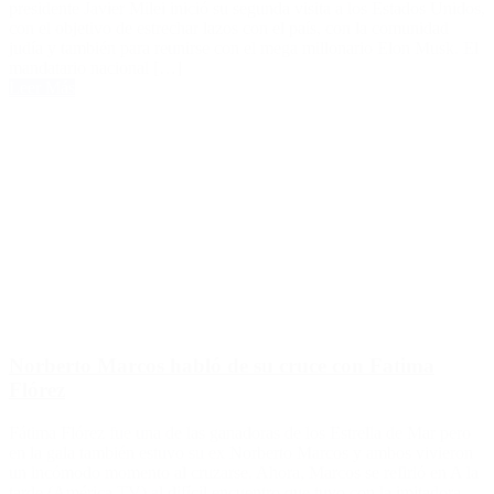
presidente Javier Milei inició su segunda visita a los Estados Unidos,
con el objetivo de estrechar lazos con el país, con la comunidad
judía y también para reunirse con el mega millonario Elon Musk. El
mandatario nacional […]
Leer Más
Norberto Marcos habló de su cruce con Fatima
Flórez
Fátima Flórez fue una de las ganadoras de los Estrella de Mar pero
en la gala también estuvo su ex Norberto Marcos y ambos vivieron
un incómodo momento al cruzarse. Ahora, Marcos se refirió en A la
tarde (América TV) al difícil encuentro que tuvo con la imitadora.