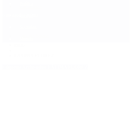
Política
Contactenos
6 de agosto, 2026
Economía
Sociedad
Quiénes Somos
Mundo
Inicio
>
FÁTIMA FLOREZ
Etiquetas Archivadas: FÁTIMA FLOREZ