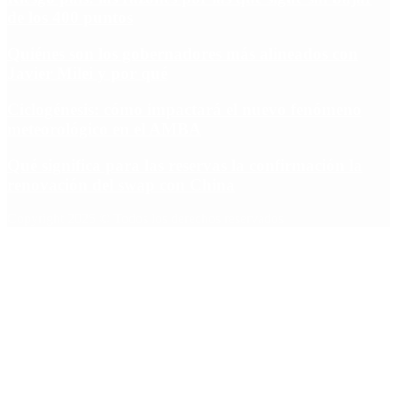
de los 400 puntos
Quiénes son los gobernadores más alineados con
Javier Milei y por qué
Ciclogénesis: cómo impactará el nuevo fenómeno
meteorológico en el AMBA
Qué significa para las reservas la confirmación la
renovación del swap con China
Copyright 2025 © Todos los derechos reservados