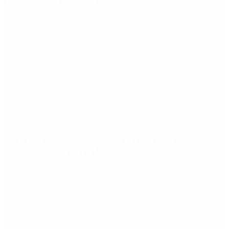
Javier Milei y por qué
Ciclogénesis: cómo impactará el nuevo fenómeno
meteorológico en el AMBA
Redes Sociales