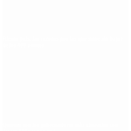
Riesgo país: las razones por las que sigue sin bajar
de los 400 puntos
Quiénes son los gobernadores más alineados con