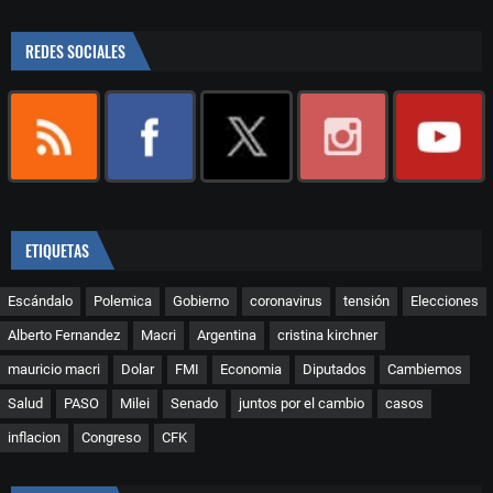
REDES SOCIALES
ETIQUETAS
Escándalo
Polemica
Gobierno
coronavirus
tensión
Elecciones
Alberto Fernandez
Macri
Argentina
cristina kirchner
mauricio macri
Dolar
FMI
Economia
Diputados
Cambiemos
Salud
PASO
Milei
Senado
juntos por el cambio
casos
inflacion
Congreso
CFK