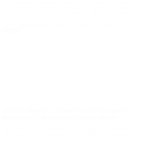
El intendente del partido más poblado de la provincia de Buenos
Aires, Fernando Espinoza, ajusta junto a su equipo, los controles de
prevención y asistencia médica en la lucha contra el coronavirus. El
COVID-19 no da respiro y la fecha de pico de contagios se acerca.
En este contexto el intendente de La Matanza Fernando […]
Leer Más
Verónica Magario y Fernando Espinoza votaron y
destacaron “lo importante” que es la elección
En La Matanza la actual intendenta y candidata a vicegobernadora
afirmó que “estamos confiados en la gente y lo que nos mostraron”.
En La Matanza, la actual intendenta y candidata a vicegobernadora