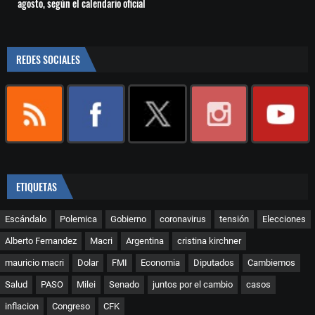
agosto, según el calendario oficial
REDES SOCIALES
ETIQUETAS
Escándalo
Polemica
Gobierno
coronavirus
tensión
Elecciones
Alberto Fernandez
Macri
Argentina
cristina kirchner
mauricio macri
Dolar
FMI
Economia
Diputados
Cambiemos
Salud
PASO
Milei
Senado
juntos por el cambio
casos
inflacion
Congreso
CFK