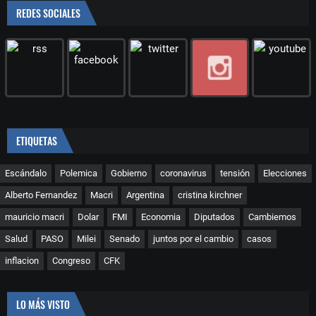
REDES SOCIALES
ETIQUETAS
Escándalo
Polemica
Gobierno
coronavirus
tensión
Elecciones
Alberto Fernandez
Macri
Argentina
cristina kirchner
mauricio macri
Dolar
FMI
Economia
Diputados
Cambiemos
Salud
PASO
Milei
Senado
juntos por el cambio
casos
inflacion
Congreso
CFK
LO MÁS VISTO