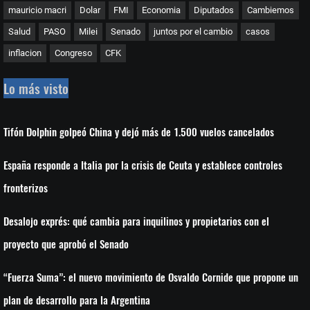
mauricio macri
Dolar
FMI
Economia
Diputados
Cambiemos
Salud
PASO
Milei
Senado
juntos por el cambio
casos
inflacion
Congreso
CFK
Lo más visto
Tifón Dolphin golpeó China y dejó más de 1.500 vuelos cancelados
España responde a Italia por la crisis de Ceuta y establece controles
fronterizos
Desalojo exprés: qué cambia para inquilinos y propietarios con el
proyecto que aprobó el Senado
“Fuerza Suma”: el nuevo movimiento de Osvaldo Cornide que propone un
plan de desarrollo para la Argentina