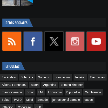
REDES SOCIALES
ETIQUETAS
Escándalo
Polemica
Gobierno
coronavirus
tensión
Elecciones
Alberto Fernandez
Macri
Argentina
cristina kirchner
mauricio macri
Dolar
FMI
Economia
Diputados
Cambiemos
Salud
PASO
Milei
Senado
juntos por el cambio
casos
inflacion
Congreso
CFK