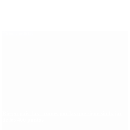
Últimas noticias
Riesgo país: las razones por las que sigue sin bajar
de los 400 puntos