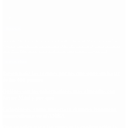
Etiquetas
Escándalo
Polemica
Gobierno
coronavirus
tensión
Elecciones
Alberto Fernandez
Macri
Argentina
cristina kirchner
mauricio macri
Dolar
FMI
Economia
Diputados
Cambiemos
Salud
PASO
Milei
Senado
juntos por el cambio
casos
inflacion
Congreso
CFK
Lo más visto
Riesgo país: las razones por las que sigue sin bajar
de los 400 puntos
Quiénes son los gobernadores más alineados con
Javier Milei y por qué
Ciclogénesis: cómo impactará el nuevo fenómeno
meteorológico en el AMBA
Qué significa para las reservas la confirmación la