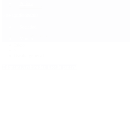
Política
Contactenos
6 de agosto, 2026
Economía
Sociedad
Quiénes Somos
Mundo
Inicio
>
fiscalía general
Etiquetas Archivadas: fiscalía general