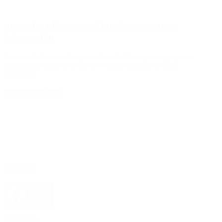
Abren los teléfonos de Maradona y extraen
información
Se trata de dos móviles que usaba el ídolo argentino y que se
encontraron en su vivienda en el barrio privado de Tigre.
Leer Más
4D Producciones
Seguinos
Facebook