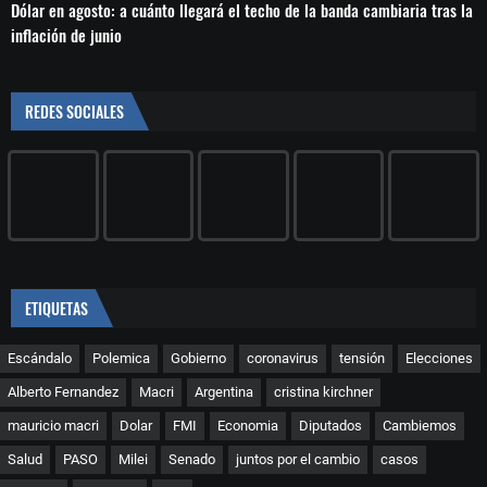
Dólar en agosto: a cuánto llegará el techo de la banda cambiaria tras la
inflación de junio
REDES SOCIALES
ETIQUETAS
Escándalo
Polemica
Gobierno
coronavirus
tensión
Elecciones
Alberto Fernandez
Macri
Argentina
cristina kirchner
mauricio macri
Dolar
FMI
Economia
Diputados
Cambiemos
Salud
PASO
Milei
Senado
juntos por el cambio
casos