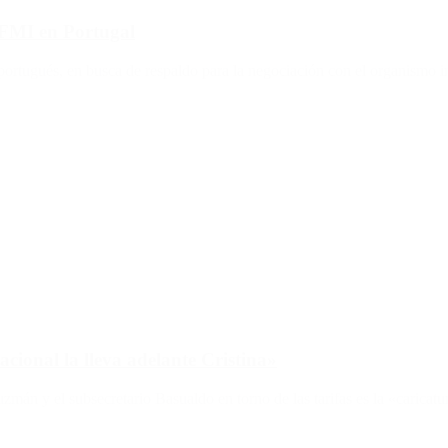
 FMI en Portugal
portugués, en busca de respaldo para la negociación con el organismo i
cional la lleva adelante Cristina»
uzmán y el subsecretario Basualdo en torno de las tarifas es la «caricat