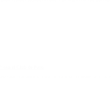
uropa. El primer mandatario considera que la gira es de vital importanci
” con el Club de París
a entrar en default si no renegocia el acuerdo. El ministro de Economí