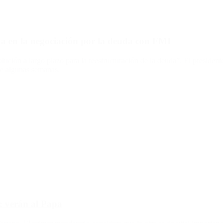
na en la negociación por la deuda con FMI
ución a largo plazo para la reestructuración de la deuda”. El presiden
e algunas semanas.
 verán al Papa