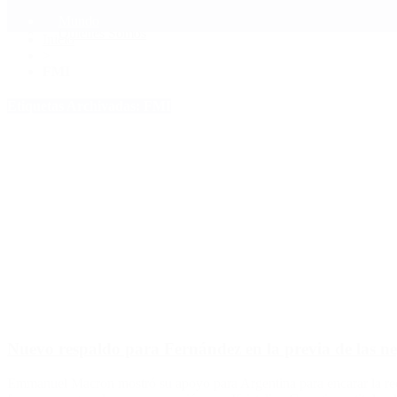
Mundo
Quiénes Somos
Inicio
>
FMI
Etiquetas Archivadas: FMI
Nuevo respaldo para Fernández en la previa de las ne
Emmanuel Macron mostró su apoyo para Argentina para encarar la reest