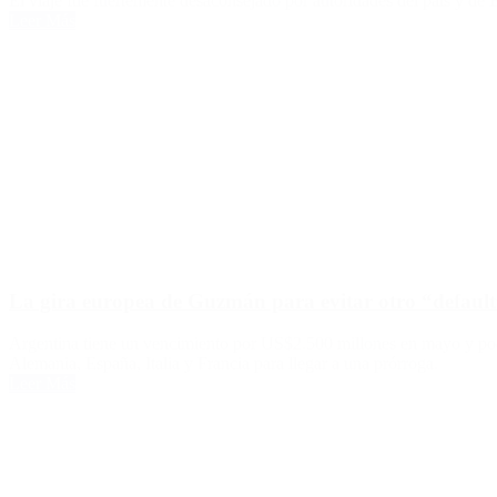
El viaje fue fuertemente desaconsejado por autoridades del país y de E
Leer Más
La gira europea de Guzmán para evitar otro “default
Argentina tiene un vencimiento por US$2.500 millones en mayo y podrí
Alemania, España, Italia y Francia para llegar a una prórroga.
Leer Más