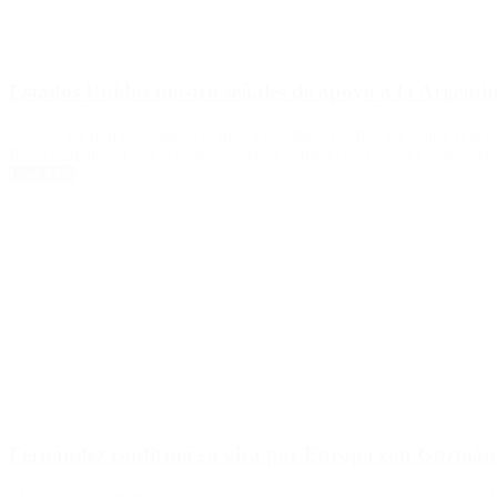
Estados Unidos mostró señales de apoyo a la Argenti
Uno de los hombres más cercanos a Joe Biden pidió “encontrar una sol
Representantes, Gregory Meeks, había hablado con Sergio Massa hac
Leer Más
Fernández confirmó su gira por Europa con Guzmán: