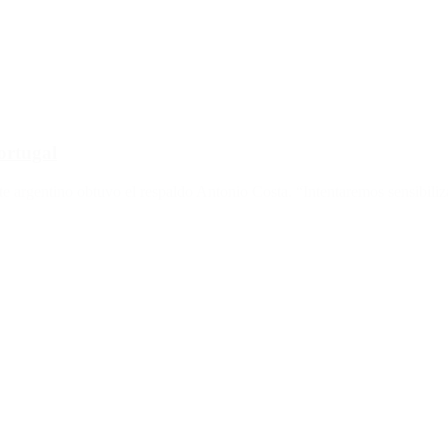
ortugal
e argentino obtuvo el respaldo Antonio Costa. “Intentaremos sensibiliz