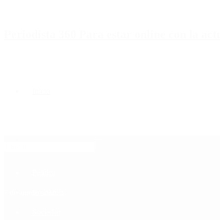
Periodista 360 Para estar online con la ac
Inicio
Destacado
Política
Contactenos
7 de agosto, 2026
Economía
Sociedad