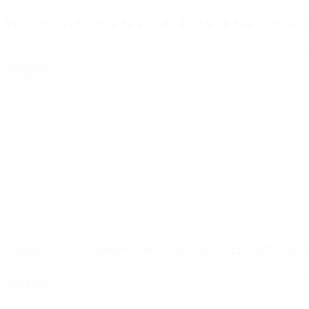
Fernández comenzó su gira en busca de apoyo con el
El mandatario argentino se reúne con Antonio Costa, primer ministro 
Unión Europea y Mercosur.
Leer Más
Laspina: “Es clarísimo que la jefatura del Gobierno na
El diputado de la oposición señaló que el episodio entre el ministro G
Leer Más