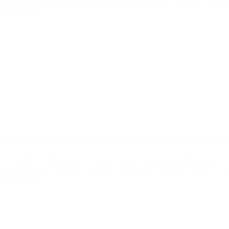
francesa y aguarda por una reunión con Kristalina Georgieva, titular 
Leer Más
Alberto Fernández sumará un día a su gira europea pa
El presidente busca mantener un encuentro clave por la deuda externa 
retornará a la Argentina el sábado. La idea del mandatario argentino 
Leer Más