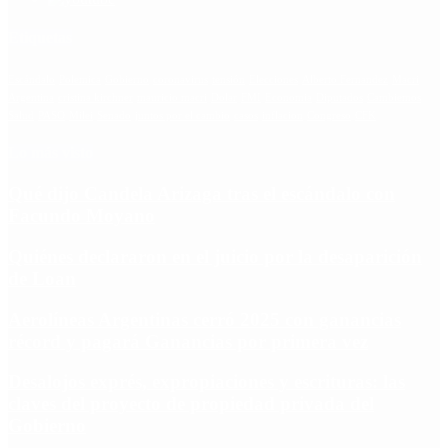
Etiquetas
Escándalo
Polemica
Gobierno
coronavirus
tensión
Elecciones
Alberto Fernandez
Macri
Argentina
cristina kirchner
mauricio macri
Dolar
FMI
Economia
Diputados
Cambiemos
Salud
PASO
Milei
Senado
juntos por el cambio
casos
inflacion
Congreso
CFK
Lo más visto
Qué dijo Candela Arizaga tras el escándalo con
Facundo Moyano
Quiénes declararon en el juicio por la desaparición
de Loan
Aerolíneas Argentinas cerró 2025 con ganancias
récord y pagará Ganancias por primera vez
Desalojos exprés, expropiaciones y escrituras: las
claves del proyecto de propiedad privada del
Gobierno