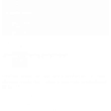
Política
Contactenos
6 de agosto, 2026
Economía
Sociedad
Quiénes Somos
Mundo
Inicio
>
Fondo fiduciario
Etiquetas Archivadas: Fondo fiduciario
Grabois, sobre «la caja» que le atribuyen: «Es más
chiquita que la que vamos a usar para la revolución
de las 3T»
El dirigente del MTE aseguró que en una eventual gestión suya «los
barrios van a tener todo lo que necesiten». El dirigente del
Movimiento de Trabajadores Excluidos (MTE), Juan Grabois, habló
luego de que lo responsabilizaran por malversar el fondo