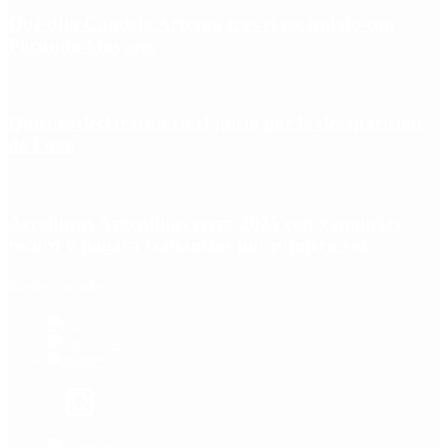
Qué dijo Candela Arizaga tras el escándalo con
Facundo Moyano
Quiénes declararon en el juicio por la desaparición
de Loan
Aerolíneas Argentinas cerró 2025 con ganancias
récord y pagará Ganancias por primera vez
Redes Sociales