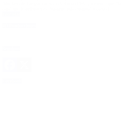
fiduciario de Integración Socio Urbana (FISU), a retrucó que “la
caja” que le atribuyen es “bastante más chiquita” y cargó […]
Leer Más
4D Producciones
Seguinos
Facebook