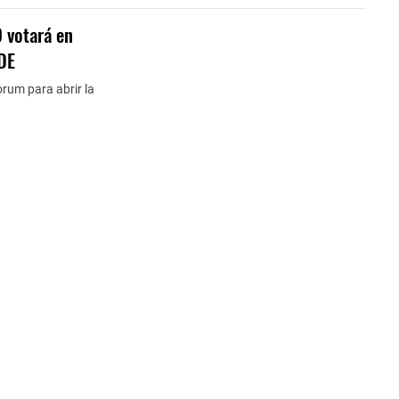
O votará en
IDE
orum para abrir la