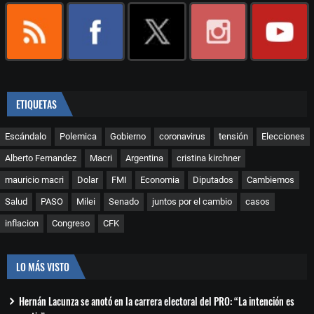
ETIQUETAS
Escándalo
Polemica
Gobierno
coronavirus
tensión
Elecciones
Alberto Fernandez
Macri
Argentina
cristina kirchner
mauricio macri
Dolar
FMI
Economia
Diputados
Cambiemos
Salud
PASO
Milei
Senado
juntos por el cambio
casos
inflacion
Congreso
CFK
LO MÁS VISTO
Hernán Lacunza se anotó en la carrera electoral del PRO: “La intención es