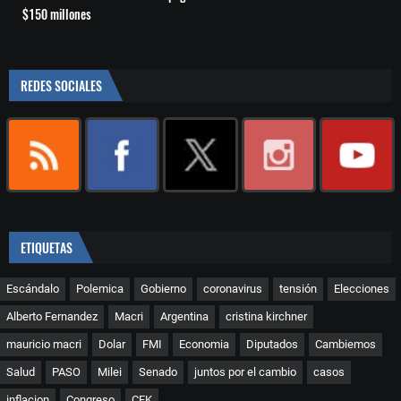
$150 millones
REDES SOCIALES
ETIQUETAS
Escándalo
Polemica
Gobierno
coronavirus
tensión
Elecciones
Alberto Fernandez
Macri
Argentina
cristina kirchner
mauricio macri
Dolar
FMI
Economia
Diputados
Cambiemos
Salud
PASO
Milei
Senado
juntos por el cambio
casos
inflacion
Congreso
CFK