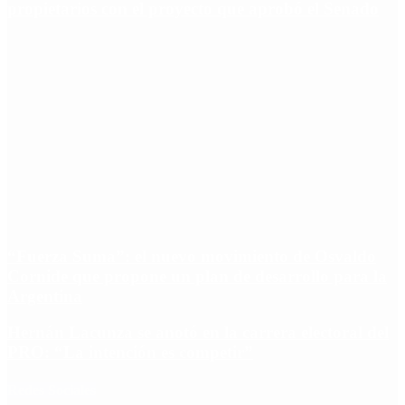
propietarios con el proyecto que aprobó el Senado
“Fuerza Suma”: el nuevo movimiento de Osvaldo
Cornide que propone un plan de desarrollo para la
Argentina
Hernán Lacunza se anotó en la carrera electoral del
PRO: “La intención es competir”
Redes Sociales