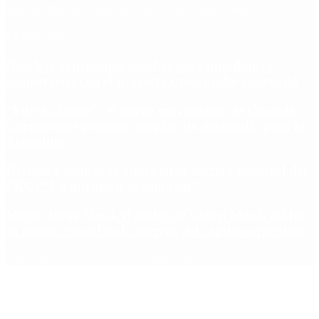
Salud
PASO
Milei
Senado
juntos por el cambio
casos
inflacion
Congreso
CFK
Lo más visto
Desalojo exprés: qué cambia para inquilinos y
propietarios con el proyecto que aprobó el Senado
“Fuerza Suma”: el nuevo movimiento de Osvaldo
Cornide que propone un plan de desarrollo para la
Argentina
Hernán Lacunza se anotó en la carrera electoral del
PRO: “La intención es competir”
Murió Jorge Messi, el padre de Lionel Messi: así fue
su figura crucial en la carrera del capitán argentino
Copyright 2025 © Todos los derechos reservados