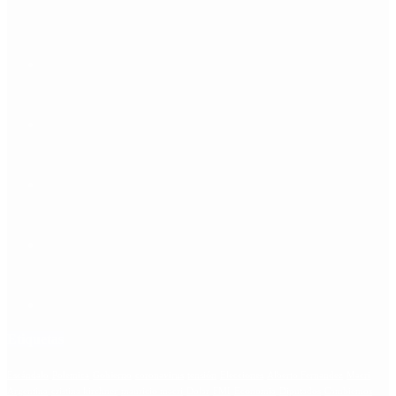
Etiquetas
Escándalo
Polemica
Gobierno
coronavirus
tensión
Elecciones
Alberto Fernandez
Macri
Argentina
cristina kirchner
mauricio macri
Dolar
FMI
Economia
Diputados
Cambiemos