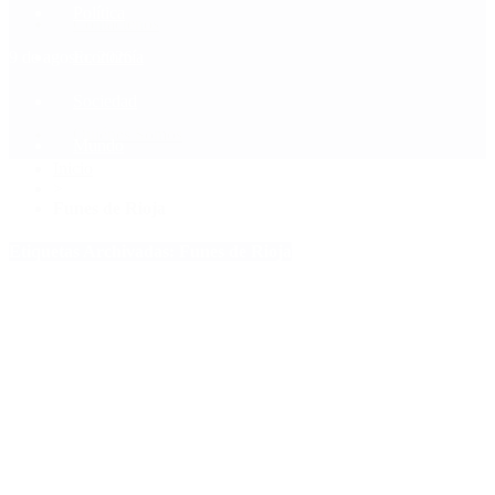
Política
Contactenos
9 de agosto, 2026
Economía
Sociedad
Quiénes Somos
Mundo
Inicio
>
Funes de Rioja
Etiquetas Archivadas: Funes de Rioja