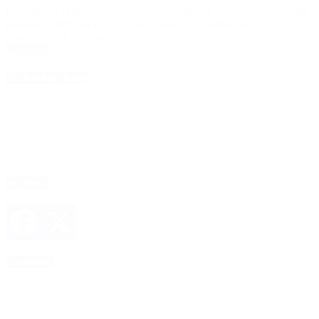
Lo realizará la la empresa Wintershall Energía. Será un servicio que
podrá ser interrumpido cuando “existan necesidades de
abastecimiento interno”.
Leer Más
4D Producciones
Seguinos
Facebook