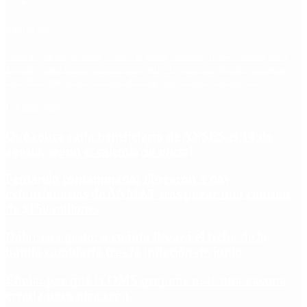
Etiquetas
Escándalo
Polemica
Gobierno
coronavirus
tensión
Elecciones
Alberto Fernandez
Macri
Argentina
cristina kirchner
mauricio macri
Dolar
FMI
Economia
Diputados
Cambiemos
Salud
PASO
Milei
Senado
juntos por el cambio
casos
inflacion
Congreso
CFK
Lo más visto
Qué cobra cada beneficiario de ANSES el 14 de
agosto, según el calendario oficial
Fentanilo contaminado: liberaron a dos
exfuncionarias de ANMAT tras pagar una caución
de $150 millones
Dólar en agosto: a cuánto llegará el techo de la
banda cambiaria tras la inflación de junio
Ébola: por qué la OMS propone usar una vacuna
creada para otra cepa