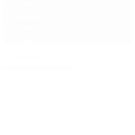
Política
Contactenos
8 de agosto, 2026
Economía
Sociedad
Quiénes Somos
Mundo
Inicio
>
gas natural
Etiquetas Archivadas: gas natural