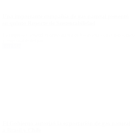
Una importante compañía de gas natural presentó
su quinto Reporte de Sustentabilidad
La empresa Camuzzi informó acerca de los avances en el uso seguro
y responsable del gas.
Leer Más
El Gobierno autorizó la exportación de gas natural
a Brasil y Chile