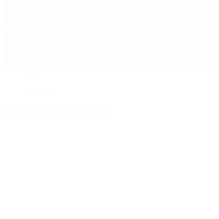
Política
Contactenos
8 de agosto, 2026
Economía
Sociedad
Quiénes Somos
Mundo
Inicio
>
Giorgieva
Etiquetas Archivadas: Giorgieva