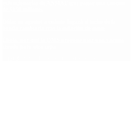
exfuncionarias de ANMAT tras pagar una caución
de $150 millones
Dólar en agosto: a cuánto llegará el techo de la
banda cambiaria tras la inflación de junio
Ébola: por qué la OMS propone usar una vacuna
creada para otra cepa
Copyright 2025 © Todos los derechos reservados