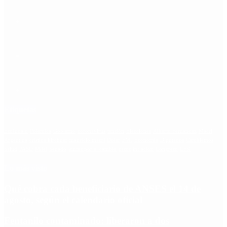
Etiquetas
Escándalo
Polemica
Gobierno
coronavirus
tensión
Elecciones
Alberto Fernandez
Macri
Argentina
cristina kirchner
mauricio macri
Dolar
FMI
Economia
Diputados
Cambiemos
Salud
PASO
Milei
Senado
juntos por el cambio
casos
inflacion
Congreso
CFK
Lo más visto
Qué cobra cada beneficiario de ANSES el 14 de
agosto, según el calendario oficial
Fentanilo contaminado: liberaron a dos