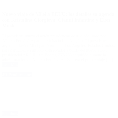
Nuevo viaje de Milei a EEUU: los detalles su agenda
con Kristalina Giorgieva, Gianni Infantino y Elon
Musk
El presidente utilizó el avión presidencial de lujo adquirido por
Alberto Fernández para partir hacia Los Ángeles. El presidente
argentino Javier Milei partió rumbo a Los Ángeles, Estados Unidos,
para participar en un foro conservador a bordo del nuevo avión
presidencial ARG 01, un Boeing 757-256 adquirido durante la
administración de Alberto Fernández. Este será el primer viaje […]
Leer Más
4D Producciones
Seguinos