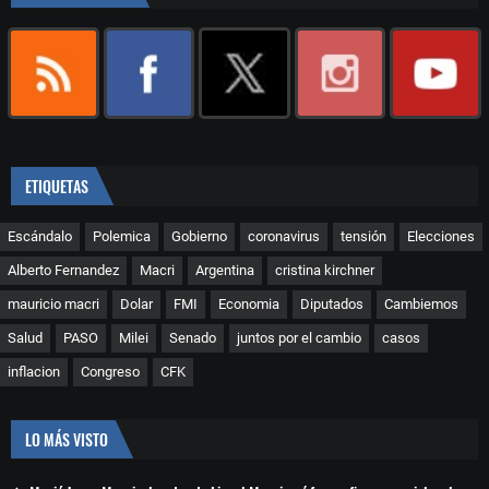
ETIQUETAS
Escándalo
Polemica
Gobierno
coronavirus
tensión
Elecciones
Alberto Fernandez
Macri
Argentina
cristina kirchner
mauricio macri
Dolar
FMI
Economia
Diputados
Cambiemos
Salud
PASO
Milei
Senado
juntos por el cambio
casos
inflacion
Congreso
CFK
LO MÁS VISTO