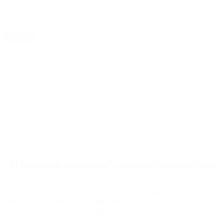
que dar vuelta de página a la política del subsidio y escuchar el
mensaje de la gente”. Y afirmó: «La pandemia nos pegó después de
cuatro años muy duros». También propuso «dar créditos que
permitan equipar a las pymes».
Leer Más
“El presidente tocó fondo”, expresó Mauricio Macri
Tras el escándalo de Olivos, el exmandatario criticó a Alberto
Fernández por haber recibido gente en pleno aislamiento y su
manejo en la pandemia. Además, criticó al gobierno: “Vuelven a
reiterar los mismos errores, estamos viendo la misma película por
segunda vez”.