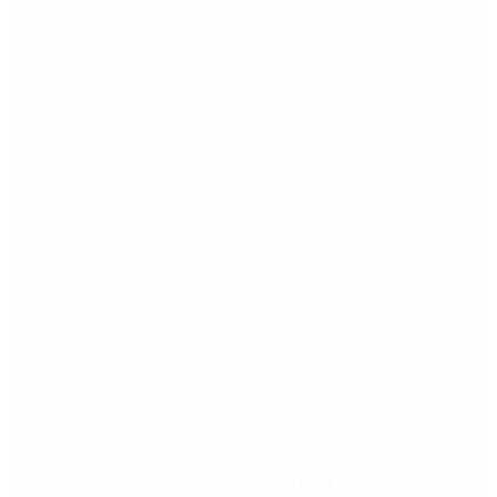
Etiquetas
Escándalo
Polemica
Gobierno
coronavirus
tensión
Elecciones
Alberto Fernandez
Macri
Argentina
cristina kirchner
mauricio macri
Dolar
FMI
Economia
Diputados
Cambiemos
Salud
PASO
Milei
Senado
juntos por el cambio
casos
inflacion
Congreso
CFK
Lo más visto
Tifón Dolphin golpeó China y dejó más de 1.500