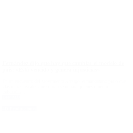
Fernández dijo que hay que cambiar el modelo de
país: «Está vencido y genera injusticias»
En un encuentro del Movimiento Arraigo, el mandatario pidió que
«las tierras fiscales que sobran sean para quienes quieran
trabajarlas».
Leer Más
4D Producciones