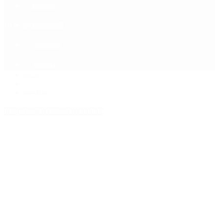
Política
Contactenos
10 de agosto, 2026
Economía
Sociedad
Quiénes Somos
Mundo
Inicio
>
modelo
Etiquetas Archivadas: modelo