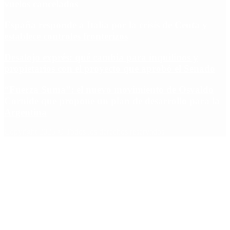
vuelos cancelados
España responde a Italia por la crisis de Ceuta y
establece controles fronterizos
Desalojo exprés: qué cambia para inquilinos y
propietarios con el proyecto que aprobó el Senado
“Fuerza Suma”: el nuevo movimiento de Osvaldo
Cornide que propone un plan de desarrollo para la
Argentina
Copyright 2025 © Todos los derechos reservados