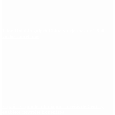
Tifón Dolphin golpeó China y dejó más de 1.500
vuelos cancelados
España responde a Italia por la crisis de Ceuta y
establece controles fronterizos