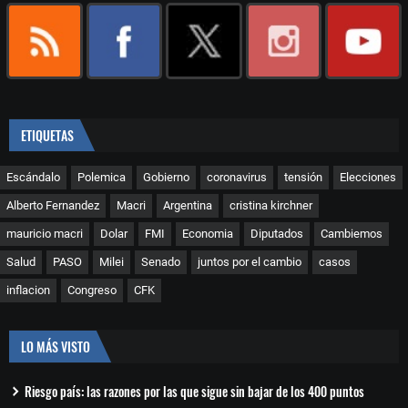
ETIQUETAS
Escándalo
Polemica
Gobierno
coronavirus
tensión
Elecciones
Alberto Fernandez
Macri
Argentina
cristina kirchner
mauricio macri
Dolar
FMI
Economia
Diputados
Cambiemos
Salud
PASO
Milei
Senado
juntos por el cambio
casos
inflacion
Congreso
CFK
LO MÁS VISTO
Riesgo país: las razones por las que sigue sin bajar de los 400 puntos