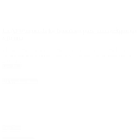
La AFIP extiende los beneficios para monotributistas
y pymes
El organismo ha dispuesto una serie de beneficios destinados a
facilitar trámites y aliviar el impacto económico de la pandemia en
los contribuyentes.
Leer Más
4D Producciones
Seguinos