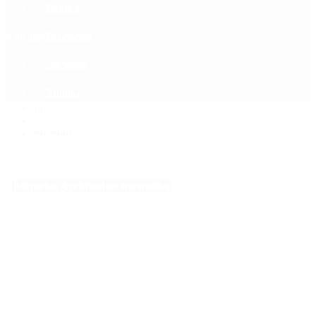
Política
Contactenos
8 de agosto, 2026
Economía
Sociedad
Quiénes Somos
Mundo
Inicio
>
normativa
Etiquetas Archivadas: normativa