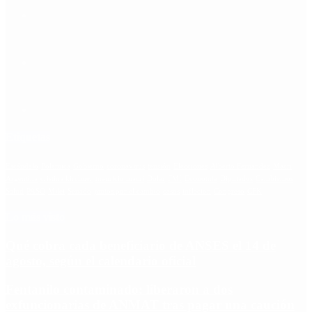
Etiquetas
Escándalo
Polemica
Gobierno
coronavirus
tensión
Elecciones
Alberto Fernandez
Macri
Argentina
cristina kirchner
mauricio macri
Dolar
FMI
Economia
Diputados
Cambiemos
Salud
PASO
Milei
Senado
juntos por el cambio
casos
inflacion
Congreso
CFK
Lo más visto
Qué cobra cada beneficiario de ANSES el 14 de
agosto, según el calendario oficial
Fentanilo contaminado: liberaron a dos
exfuncionarias de ANMAT tras pagar una caución