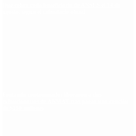
Qué cobra cada beneficiario de ANSES el 14 de
agosto, según el calendario oficial
Fentanilo contaminado: liberaron a dos
exfuncionarias de ANMAT tras pagar una caución
de $150 millones