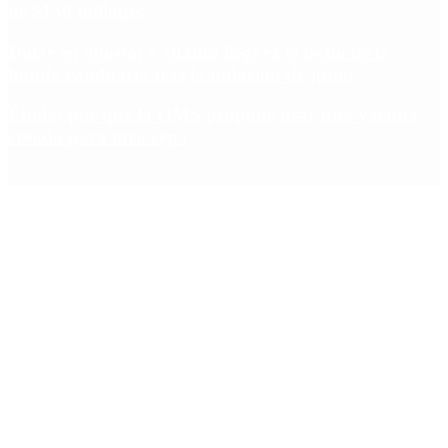
de $150 millones
Dólar en agosto: a cuánto llegará el techo de la
banda cambiaria tras la inflación de junio
Ébola: por qué la OMS propone usar una vacuna
creada para otra cepa
Copyright 2025 © Todos los derechos reservados