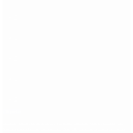
Etiquetas
Escándalo
Polemica
Gobierno
coronavirus
tensión
Elecciones
Alberto Fernandez
Macri
Argentina
cristina kirchner
mauricio macri
Dolar
FMI
Economia
Diputados
Cambiemos