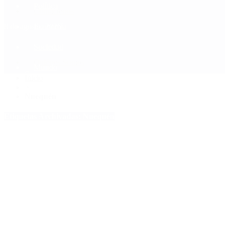
Política
Contactenos
8 de agosto, 2026
Economía
Sociedad
Quiénes Somos
Mundo
Inicio
>
Nuequén
Etiquetas Archivadas: Nuequén