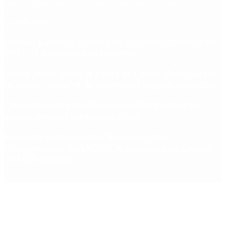
Salud
PASO
Milei
Senado
juntos por el cambio
casos
inflacion
Congreso
CFK
Lo más visto
Hernán Lacunza se anotó en la carrera electoral del
PRO: “La intención es competir”
Murió Jorge Messi, el padre de Lionel Messi: así fue
su figura crucial en la carrera del capitán argentino
Qué cobra cada beneficiario de ANSES el 14 de
agosto, según el calendario oficial
Fentanilo contaminado: liberaron a dos
exfuncionarias de ANMAT tras pagar una caución
de $150 millones
Copyright 2025 © Todos los derechos reservados