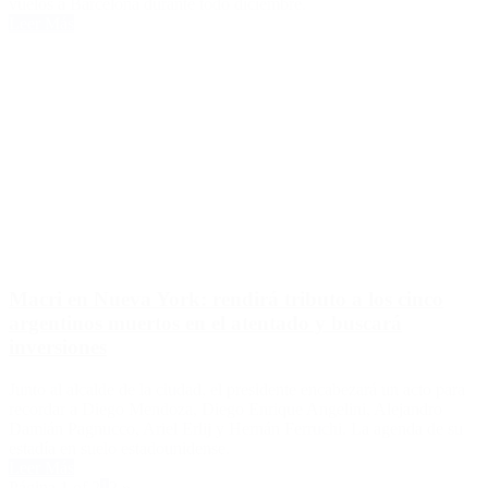
vuelos a Barcelona durante todo diciembre.
Leer Más
Macri en Nueva York: rendirá tributo a los cinco
argentinos muertos en el atentado y buscará
inversiones
Junto al alcalde de la ciudad, el presidente encabezará un acto para
recordar a Diego Mendoza, Diego Enrique Angelini, Alejandro
Damián Pagnucco, Ariel Erlij y Hernán Ferruchi. La agenda de su
estadía en suelo estadounidense.
Leer Más
Página 1 of 2
1
2
»