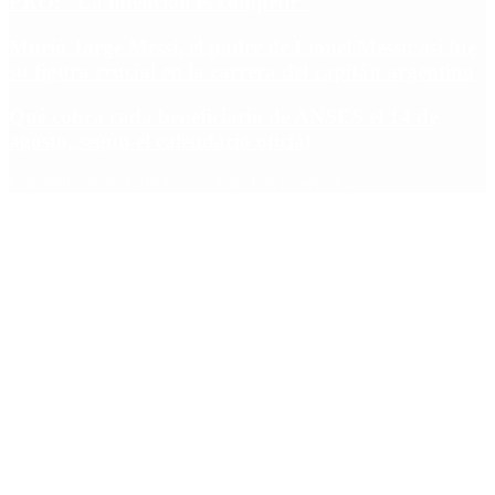
PRO: “La intención es competir”
Murió Jorge Messi, el padre de Lionel Messi: así fue
su figura crucial en la carrera del capitán argentino
Qué cobra cada beneficiario de ANSES el 14 de
agosto, según el calendario oficial
Copyright 2025 © Todos los derechos reservados