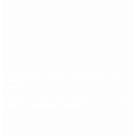
“Fuerza Suma”: el nuevo movimiento de Osvaldo
Cornide que propone un plan de desarrollo para la
Argentina
Hernán Lacunza se anotó en la carrera electoral del
PRO: “La intención es competir”