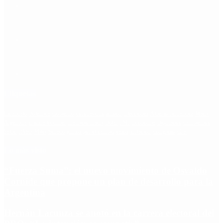
Etiquetas
Escándalo
Polemica
Gobierno
coronavirus
tensión
Elecciones
Alberto Fernandez
Macri
Argentina
cristina kirchner
mauricio macri
Dolar
FMI
Economia
Diputados
Cambiemos
Salud
PASO
Milei
Senado
juntos por el cambio
casos
inflacion
Congreso
CFK
Lo más visto
“Fuerza Suma”: el nuevo movimiento de Osvaldo
Cornide que propone un plan de desarrollo para la
Argentina
Hernán Lacunza se anotó en la carrera electoral del