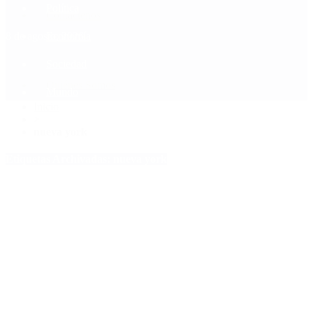
Política
Contactenos
8 de agosto, 2026
Economía
Sociedad
Quiénes Somos
Mundo
Inicio
>
nueva york
Etiquetas Archivadas: nueva york