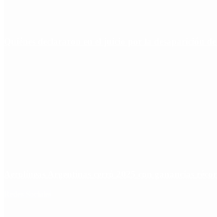
Quiénes declararon en el juicio por la desaparición d
Aerolíneas Argentinas cerró 2025 con ganancias réco
Redes Sociales