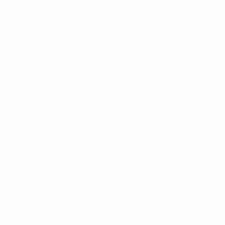
ntina
cristina kirchner
mauricio macri
Dolar
FMI
Economia
Diputados
Cambiemos
Salud
PAS