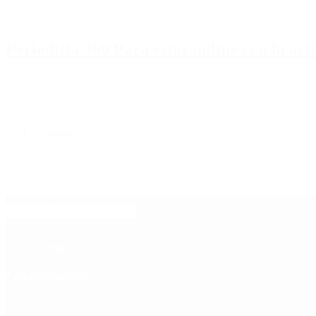
Periodista 360 Para estar online con la ac
Inicio
Destacado
Política
Contactenos
7 de agosto, 2026
Economía
Sociedad