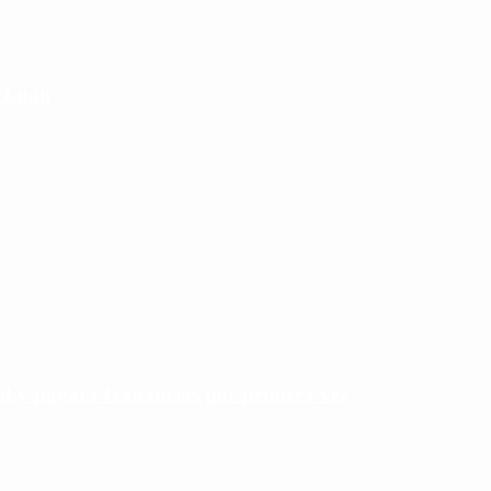
e Loan
rd y pagará Ganancias por primera vez