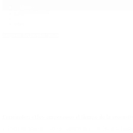
Mundo
Quiénes Somos
Inicio
>
odios
Etiquetas Archivadas: odios
Fernández: «Hoy empezamos el tiempo de la reconstr
El Presidente habló en el acto de conmemoración del Día de la Lealtad 