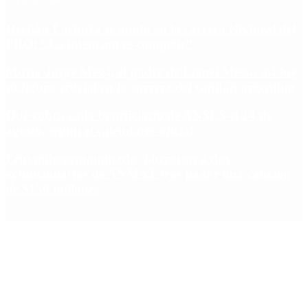
Lo más visto
Hernán Lacunza se anotó en la carrera electoral del
PRO: “La intención es competir”
Murió Jorge Messi, el padre de Lionel Messi: así fue
su figura crucial en la carrera del capitán argentino
Qué cobra cada beneficiario de ANSES el 14 de
agosto, según el calendario oficial
Fentanilo contaminado: liberaron a dos
exfuncionarias de ANMAT tras pagar una caución
de $150 millones
Copyright 2025 © Todos los derechos reservados