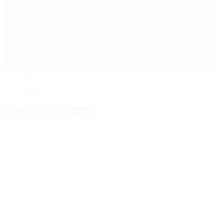
Política
Contactenos
8 de agosto, 2026
Economía
Sociedad
Quiénes Somos
Mundo
Inicio
>
oeste
Etiquetas Archivadas: oeste