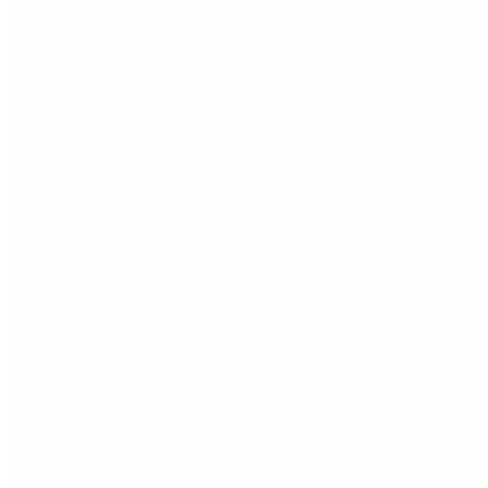
Etiquetas
Escándalo
Polemica
Gobierno
coronavirus
tensión
Elecciones
Alberto Fernandez
Macri
Argentina
cristina kirchner
mauricio macri
Dolar
FMI
Economia
Diputados
Cambiemos
Salud
PASO
Milei
Senado
juntos por el cambio
casos
inflacion
Congreso
CFK