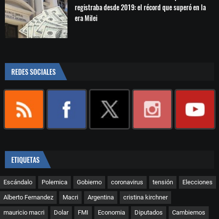
registraba desde 2019: el récord que superó en la
era Milei
REDES SOCIALES
ETIQUETAS
Escándalo
Polemica
Gobierno
coronavirus
tensión
Elecciones
Alberto Fernandez
Macri
Argentina
cristina kirchner
mauricio macri
Dolar
FMI
Economia
Diputados
Cambiemos