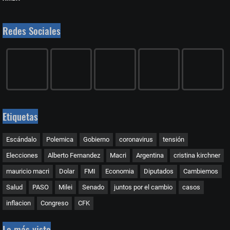
Redes Sociales
Etiquetas
Escándalo
Polemica
Gobierno
coronavirus
tensión
Elecciones
Alberto Fernandez
Macri
Argentina
cristina kirchner
mauricio macri
Dolar
FMI
Economia
Diputados
Cambiemos
Salud
PASO
Milei
Senado
juntos por el cambio
casos
inflacion
Congreso
CFK
Lo más visto