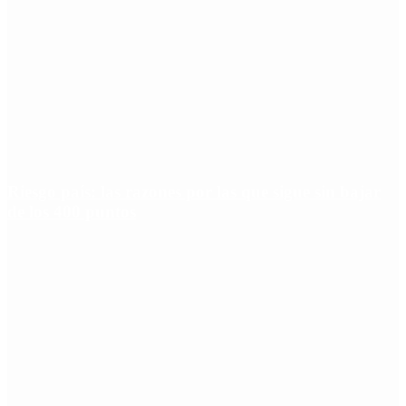
Riesgo país: las razones por las que sigue sin bajar
de los 400 puntos