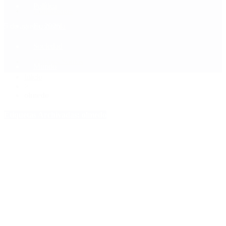
Política
Contactenos
5 de agosto, 2026
Economía
Sociedad
Quiénes Somos
Mundo
Inicio
>
olmedo
Etiquetas Archivadas: olmedo