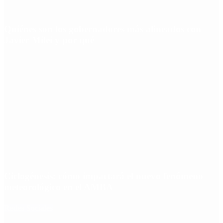
Quiénes son los gobernadores más alineados con
Javier Milei y por qué
Ciclogénesis: cómo impactará el nuevo fenómeno
meteorológico en el AMBA
Redes Sociales