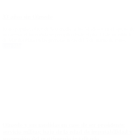
33 años sin Olmedo
Icono popular, el rey de la comedia, a los 54 años y en el «pico» de
su carrera, el humorista se precipitó desde el piso 11 de un edificio
de Mar del Plata en las primeras horas del 5 de marzo de 1988.
Leer Más
Olmedo y sus medidas en caso de ser presidente:
servicio militar, baja de la edad de imputabilidad y
suspensión del matrimonio igualitario