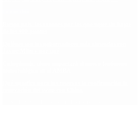
Lo más visto
Riesgo país: las razones por las que sigue sin bajar
de los 400 puntos
Quiénes son los gobernadores más alineados con
Javier Milei y por qué
Ciclogénesis: cómo impactará el nuevo fenómeno
meteorológico en el AMBA
Qué significa para las reservas la confirmación la
renovación del swap con China
Copyright 2025 © Todos los derechos reservados