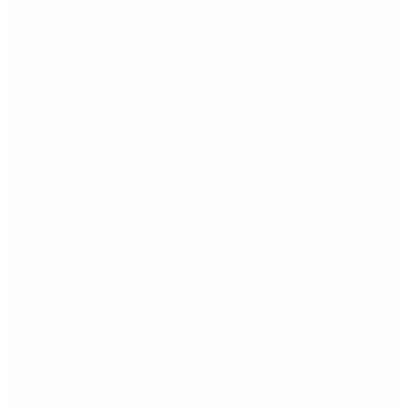
Etiquetas
Escándalo
Polemica
Gobierno
coronavirus
tensión
Elecciones
Alberto Fernandez
Macri
Argentina
cristina kirchner
mauricio macri
Dolar
FMI
Economia
Diputados
Cambiemos
Salud
PASO
Milei
Senado
juntos por el cambio
casos
inflacion
Congreso
CFK