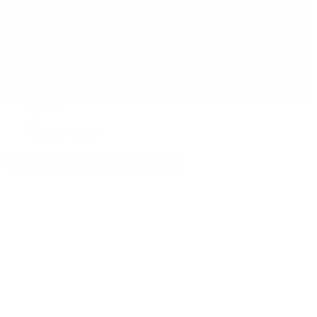
Política
Contactenos
8 de agosto, 2026
Economía
Sociedad
Quiénes Somos
Mundo
Inicio
>
Oscar Parrilli
Etiquetas Archivadas: Oscar Parrilli