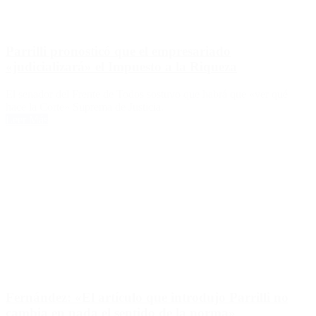
Parrilli pronosticó que el empresariado
«judicializará» el Impuesto a la Riqueza
El senador del Frente de Todos sostuvo que habrá que «ver qué
hace la Corte» Suprema de Justicia.
Leer Más
Fernández: «El artículo que introdujo Parrilli no
cambia en nada el sentido de la norma»