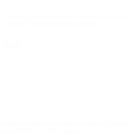
En medio de la interna del PJ, Osvaldo Jaldo cruzó
a Parrilli: «Ustedes nunca estuvieron»
El gobernador de Tucumán respondió los dichos del senador
nacional.
Leer Más
Desde el Gobierno proponen la vuelta del “Fútbol
para Todos”: qué dice el proyecto