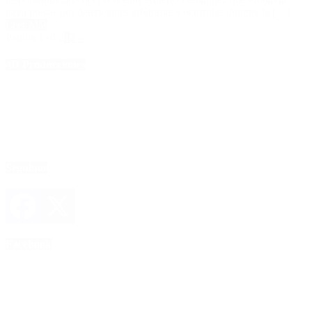
haya presos por detenciones arbitrarias» ocurridas durante la […]
Leer Más
Página 1 of 2
1
2
»
4D Producciones
Seguinos
Facebook