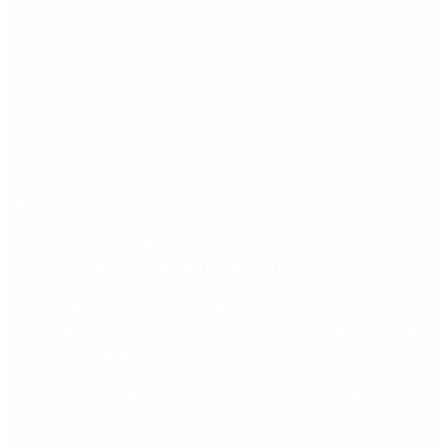
Etiquetas
Escándalo
Polemica
Gobierno
coronavirus
tensión
Elecciones
Alberto Fernandez
Macri
Argentina
cristina kirchner
mauricio macri
Dolar
FMI
Economia
Diputados
Cambiemos
Salud
PASO
Milei
Senado
juntos por el cambio
casos
inflacion
Congreso
CFK
Lo más visto
Murió Jorge Messi, el padre de Lionel Messi: así fue
su figura crucial en la carrera del capitán argentino
Qué cobra cada beneficiario de ANSES el 14 de
agosto, según el calendario oficial
Fentanilo contaminado: liberaron a dos
exfuncionarias de ANMAT tras pagar una caución
de $150 millones
Dólar en agosto: a cuánto llegará el techo de la
banda cambiaria tras la inflación de junio