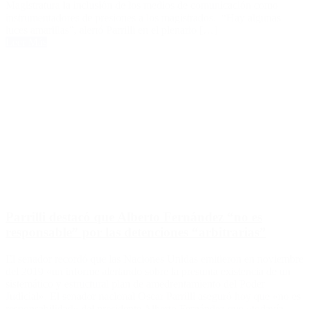
Magistratura la inclusión de los medios de comunicación como
instrumentadores de presiones a los magistrados. “Hay algunas
luces amarillas”, alertó Parrilli en el plenario […]
Leer Más
Parrilli destacó que Alberto Fernández “no es
responsable” por las detenciones “arbitrarias”
El senador recordó que las Naciones Unidas emitieron en noviembre
del 2019 «un informe alertando sobre la presunta existencia de un
sistemático y estructural plan de amedrentamiento del Poder
Judicial». El senador nacional Oscar Parrilli aseguró hoy que «no es
responsabilidad» del presidente Alberto Fernández que «todavía