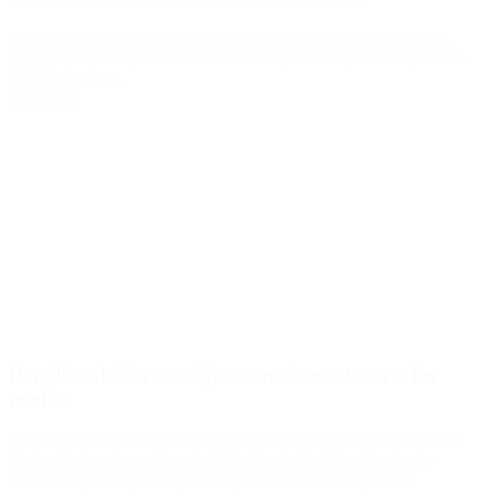
El Presidente dijo que «hay algunos que no quieren que salga la
Reforma Judicial para mantener a la corporación judicial que tanto
daño ha hecho».
Leer Más
Parrilli volvió a su vieja costumbre: atacar a los
medios
En lo que parece ser una embestida propia de la etapa anterior del
kirchnerismo, el senador oficialista Oscar Parrilli reclamó este
miércoles que los jueces puedan plantearle al Consejo de la