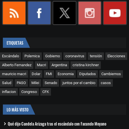
ETIQUETAS
Escándalo
Polemica
Gobierno
coronavirus
tensión
Elecciones
Alberto Fernandez
Macri
Argentina
cristina kirchner
mauricio macri
Dolar
FMI
Economia
Diputados
Cambiemos
Salud
PASO
Milei
Senado
juntos por el cambio
casos
inflacion
Congreso
CFK
LO MÁS VISTO
Qué dijo Candela Arizaga tras el escándalo con Facundo Moyano