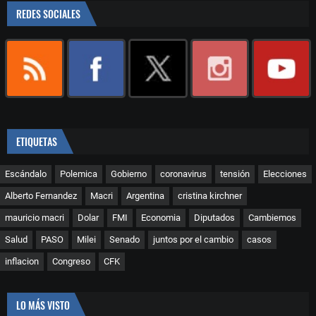
REDES SOCIALES
ETIQUETAS
Escándalo
Polemica
Gobierno
coronavirus
tensión
Elecciones
Alberto Fernandez
Macri
Argentina
cristina kirchner
mauricio macri
Dolar
FMI
Economia
Diputados
Cambiemos
Salud
PASO
Milei
Senado
juntos por el cambio
casos
inflacion
Congreso
CFK
LO MÁS VISTO